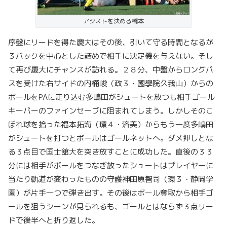
アシストを決める橋本
序盤にリードを得た慶大はその後、引いて守る時間となるが
３バックを中心とした詰めで相手に決定機を与えない。そし
て再び慶大にチャンスが訪れる。２８分、中盤からロングパ
スを受けた右サイドの内桶峻（政３・國學院久我山）からの
ボールをPAに走り込む多嶋田がシュートを放つも相手ゴール
キーパーのファインセーブに阻まれてしまう。しかしそのこ
ぼれ球を拾った福本拓海（環４・済美）からもう一度多嶋田
がシュートを打つとボールはゴールネットへ。ダメ押しとな
る３点目で国士舘大を突き放すことに成功した。直後の３３
分には相手がボールをつなぎ放ったシュートはプレイヤーに
当たり軌道が変わったものの守護神田原智司（環３・静岡学
園）が片手一つで弾き出す。その後はボール奪取から相手ゴ
ールを狙うシーンが見られるも、ゴールとはならず３点リー
ドで後半へと折り返した。