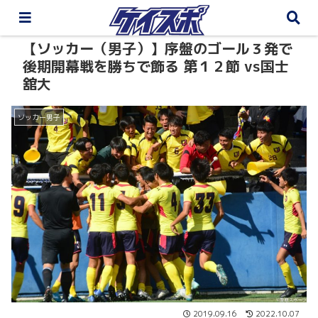
【ソッカー（男子）】序盤のゴール３発で
後期開幕戦を勝ちで飾る 第１２節 vs国士
舘大
ソッカー男子
2019.09.16
2022.10.07