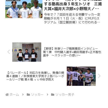
ではなく、グラウンドマ...
する塾高出身３年生トリオ 三浦
大其×福井大次郎×小野翔大／早
慶クラシコ２０２６直前企画第４
今年で７７回目を迎える早慶サッカー定
弾
期戦が８月１１日（火・祝）にMUFGス
タジアム（国立競技場）にて行われる。
ソッカー部（男子）は昨年に続く早慶戦
連覇を目指し、２年ぶりに国立競技場の
ピッチに立つ。今回ケイスポでは選手だ
けではなく、グラウンド...
【野球】秋季リーグ戦開幕前インタビュー
第１弾 中村健人選手×嶋田翔選手×正木智也
選手 〜スラッガーの想い〜
【バレーボール】対応力を発揮し、無傷の開
幕４連勝！／秋季関東大学男子２部バレーボ
ールリーグ戦 第４戦 ｖｓ中央学院大
ホーム
ソッカー
ソッカー男子