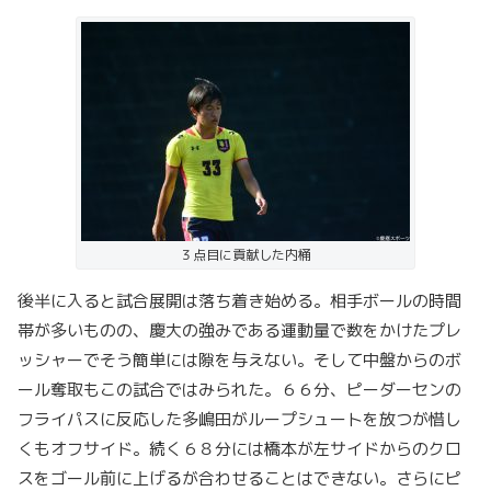
３点目に貢献した内桶
後半に入ると試合展開は落ち着き始める。相手ボールの時間
帯が多いものの、慶大の強みである運動量で数をかけたプレ
ッシャーでそう簡単には隙を与えない。そして中盤からのボ
ール奪取もこの試合ではみられた。６６分、ピーダーセンの
フライパスに反応した多嶋田がループシュートを放つが惜し
くもオフサイド。続く６８分には橋本が左サイドからのクロ
スをゴール前に上げるが合わせることはできない。さらにピ