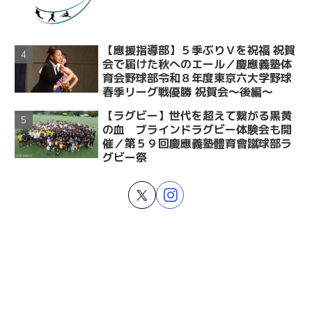
【應援指導部】５季ぶりＶを祝福 祝賀
会で届けた秋へのエール／慶應義塾体
育会野球部令和８年度東京六大学野球
春季リーグ戦優勝 祝賀会～後編～
【ラグビー】世代を超えて繋がる黒黄
の血 ブラインドラグビー体験会も開
催／第５９回慶應義塾體育會蹴球部ラ
グビー祭