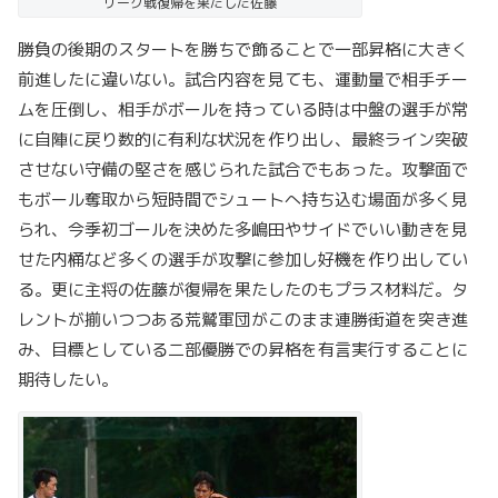
リーグ戦復帰を果たした佐藤
勝負の後期のスタートを勝ちで飾ることで一部昇格に大きく
前進したに違いない。試合内容を見ても、運動量で相手チー
ムを圧倒し、相手がボールを持っている時は中盤の選手が常
に自陣に戻り数的に有利な状況を作り出し、最終ライン突破
させない守備の堅さを感じられた試合でもあった。攻撃面で
もボール奪取から短時間でシュートへ持ち込む場面が多く見
られ、今季初ゴールを決めた多嶋田やサイドでいい動きを見
せた内桶など多くの選手が攻撃に参加し好機を作り出してい
る。更に主将の佐藤が復帰を果たしたのもプラス材料だ。タ
レントが揃いつつある荒鷲軍団がこのまま連勝街道を突き進
み、目標としている二部優勝での昇格を有言実行することに
期待したい。