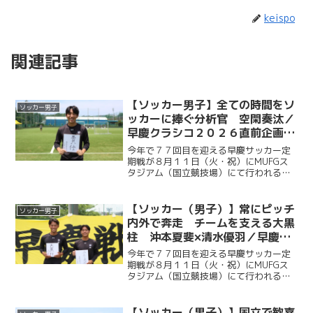
keispo
関連記事
【ソッカー男子】全ての時間をソ
ソッカー男子
ッカーに捧ぐ分析官 空閑奏汰／
早慶クラシコ２０２６直前企画第
９弾
今年で７７回目を迎える早慶サッカー定
期戦が８月１１日（火・祝）にMUFGス
タジアム（国立競技場）にて行われる。
ソッカー部（男子）は昨年に続く早慶戦
連覇目指し、２年ぶりに国立競技場のピ
ッチに立つ。今回ケイスポでは選手だけ
【ソッカー（男子）】常にピッチ
ソッカー男子
ではなく、グラウンドマ...
内外で奔走 チームを支える大黒
柱 沖本夏斐×清水優羽／早慶ク
ラシコ２０２６直前企画第８弾
今年で７７回目を迎える早慶サッカー定
期戦が８月１１日（火・祝）にMUFGス
タジアム（国立競技場）にて行われる。
ソッカー部（男子）は昨年に続く早慶戦
連覇目指し、２年ぶりに国立競技場のピ
ッチに立つ。今回ケイスポでは選手だけ
【ソッカー（男子）】国立で歓喜