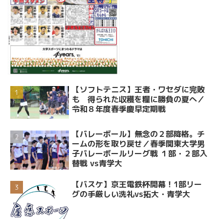
【ソフトテニス】王者・ワセダに完敗
も 得られた収穫を糧に勝負の夏へ／
令和８年度春季慶早定期戦
【バレーボール】無念の２部降格。チ
ームの形を取り戻せ／春季関東大学男
子バレーボールリーグ戦 １部・２部入
替戦 vs青学大
【バスケ】京王電鉄杯開幕！1部リー
グの手厳しい洗礼vs拓大・青学大