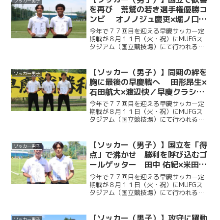
ソッカー男子
ではなく、グラウンドマ...
を再び 荒鷲の若き選手権優勝コ
ンビ オノノジュ慶吏×堀ノ口瑛
太／早慶クラシコ２０２６直前企
今年で７７回目を迎える早慶サッカー定
画第７弾
期戦が８月１１日（火・祝）にMUFGス
タジアム（国立競技場）にて行われる。
ソッカー部（男子）は昨年に続く早慶戦
連覇目指し、２年ぶりに国立競技場のピ
ッチに立つ。今回ケイスポでは選手だけ
【ソッカー（男子）】同期の絆を
ソッカー男子
ではなく、グラウンドマ...
胸に最後の早慶戦へ 田形昂生×
石田航大×渡辺快／早慶クラシコ
２０２６直前企画第６弾
今年で７７回目を迎える早慶サッカー定
期戦が８月１１日（火・祝）にMUFGス
タジアム（国立競技場）にて行われる。
ソッカー部（男子）は昨年に続く早慶戦
連覇目指し、２年ぶりに国立競技場のピ
ッチに立つ。今回ケイスポでは選手だけ
【ソッカー（男子）】国立を「得
ソッカー男子
ではなく、グラウンドマ...
点」で沸かせ 勝利を呼び込むゴ
ールゲッター 田中 佑紀×米田壮
志／早慶クラシコ２０２６直前企
今年で７７回目を迎える早慶サッカー定
画第５弾
期戦が８月１１日（火・祝）にMUFGス
タジアム（国立競技場）にて行われる。
ソッカー部（男子）は昨年に続く早慶戦
連覇目指し、２年ぶりに国立競技場のピ
ッチに立つ。今回ケイスポでは選手だけ
【ソッカー（男子）】攻守に躍動
ソッカー男子