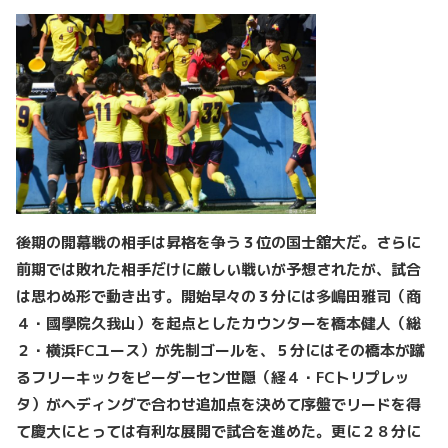
後期の開幕戦の相手は昇格を争う３位の国士舘大だ。さらに
前期では敗れた相手だけに厳しい戦いが予想されたが、試合
は思わぬ形で動き出す。開始早々の３分には多嶋田雅司（商
４・國學院久我山）を起点としたカウンターを橋本健人（総
２・横浜FCユース）が先制ゴールを、５分にはその橋本が蹴
るフリーキックをピーダーセン世隠（経４・FCトリプレッ
タ）がヘディングで合わせ追加点を決めて序盤でリードを得
て慶大にとっては有利な展開で試合を進めた。更に２８分に