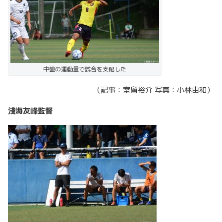
中盤の運動量で試合を支配した
（記事：室留裕介 写真：小林由和）
淺海友峰監督