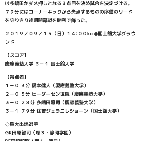
は多嶋田がダメ押しとなる３点目を決め試合を決定づける。
７９分にはコーナーキックから失点するものの序盤のリード
を守りきり後期開幕戦を勝利で飾った。
２０１９／０９／１５（日）１４:００ko @国士舘大学グラウ
ンド
【スコア】
慶應義塾大学 ３－１ 国士舘大学
【得点者】
１－０ ３分 橋本健人（慶應義塾大学）
２－０ ５分 ピーダーセン世隠（慶應義塾大学）
３－０ ２８分 多嶋田雅司（慶應義塾大学）
３－１ ７９分 住吉ジェラニレショーン（国士舘大学）
◇慶大出場選手
GK田原智司（環３・静岡学園）