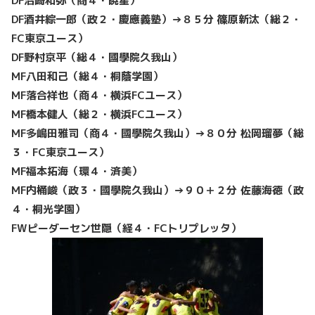
DF沼崎和弥（商４・暁星）
DF酒井綜一郎（政２・慶應義塾）→８５分 篠原新汰（総２・
FC東京ユース）
DF野村京平（総４・國學院久我山）
MF八田和己（総４・桐蔭学園）
MF落合祥也（商４・横浜FCユース）
MF橋本健人（総２・横浜FCユース）
MF多嶋田雅司（商４・國學院久我山）→８０分 松岡瑠夢（総
３・FC東京ユース）
MF福本拓海（環４・済美）
MF内桶峻（政３・國學院久我山）→９０＋２分 佐藤海徳（政
４・桐光学園）
FWピーダーセン世隠（経４・FCトリプレッタ）