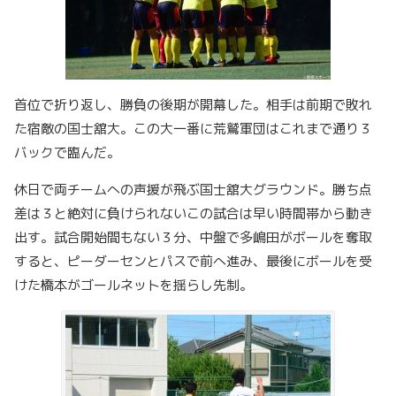
首位で折り返し、勝負の後期が開幕した。相手は前期で敗れ
た宿敵の国士舘大。この大一番に荒鷲軍団はこれまで通り３
バックで臨んだ。
休日で両チームへの声援が飛ぶ国士舘大グラウンド。勝ち点
差は３と絶対に負けられないこの試合は早い時間帯から動き
出す。試合開始間もない３分、中盤で多嶋田がボールを奪取
すると、ピーダーセンとパスで前へ進み、最後にボールを受
けた橋本がゴールネットを揺らし先制。