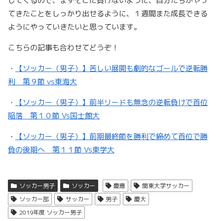
してくるので、まずそこに負けないように、自分たちがやっ
てきたことをしっかり出せるように、１週間また成長できる
ようにやっていきたいと思っています。
こちらの記事も合わせてどうぞ！
・
【ソッカー（男子）】苦しい展開も劇的なゴールで逆転勝
利 第９節 vs東海大
・
【ソッカー（男子）】前半リードも無念の逆転負けで首位
陥落 第１０節 Vs国士館大
・
【ソッカー（男子）】前期最終節を勝利で締めて首位で勝
負の後期へ 第１１節 Vs東学大
ソッカー男子
ソッカー
慶應
関東大学サッカー
ソッカー部
サッカー
男子
慶大
2019年度 ソッカー男子