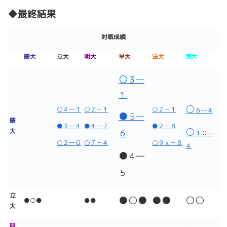
◆最終結果
対戦成績
慶大
立大
明大
早大
法大
東大
○
３―
１
○
○４―１
○２－１
○２－１
６―４
●
５―
慶
●３―４
●４－７
●２－８
○
大
６
１０―
○２―０
○７－４
○９ｘ－８
４
●
４―
５
立
●
○
●
●●
○○
●○●
●●
大
明