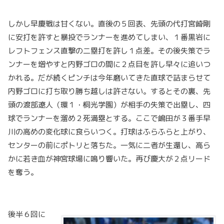
しかし早慶戦は甘くない。直後の５回表、先頭の代打宮崎剛
に安打を許すと暴投でランナーを進めてしまい、１番黒岩に
レフトフェンス直撃の二塁打を許し１点差。その後失策でラ
ンナーを増やすと内野ゴロの間に２点目を許し早々に追いつ
かれる。だが続くピンチは今年磨いてきた直球で詰まらせて
内野ゴロに打ち取り勝ち越しは許さない。するとその裏、先
頭の渡部遼人（環１・桐光学園）が相手の失策で出塁し、四
球でランナーを溜め２死満塁とする。ここで嶋田が３番手早
川の高めの変化球に食らいつく。打球はふらふらと上がり、
センターの前にポトリと落ちた。一気に二者が生還し、高ら
かに若き血が神宮球場に鳴り響いた。再び慶大が２点リード
を奪う。
後半６回に