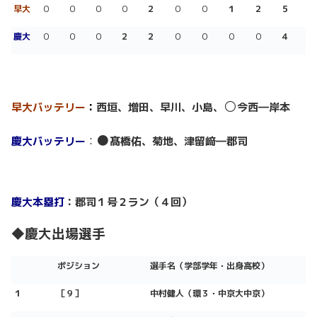
早大
０
０
０
０
２
０
０
１
２
５
慶
大
０
０
０
２
２
０
０
０
０
４
○
早大バッテリー
：
西垣、増田、早川、小島、
今西―岸本
●
慶大バッテリー
：
髙橋佑、菊地、津留﨑―郡司
慶大本塁打
：郡司１号２ラン（４回）
◆慶大出場選手
ポジション
選手名（学部学年・出身高校）
１
［９］
中村健人（環３・中京大中京）