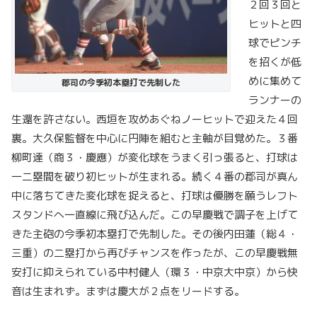
２回３回と
ヒットと四
球でピンチ
を招くが低
めに集めて
郡司の今季初本塁打で先制した
ランナーの
生還を許さない。西垣を攻めあぐねノーヒットで迎えた４回
裏。大久保監督を中心に円陣を組むと主軸が目覚めた。３番
柳町達（商３・慶應）が変化球をうまく引っ張ると、打球は
一二塁間を破り初ヒットが生まれる。続く４番の郡司が真ん
中に落ちてきた変化球を捉えると、打球は優勝を願うレフト
スタンドへ一直線に飛び込んだ。この早慶戦で調子を上げて
きた主砲の今季初本塁打で先制した。その後内田蓮（総４・
三重）の二塁打から再びチャンスを作ったが、この早慶戦無
安打に抑えられている中村健人（環３・中京大中京）から快
音は生まれず。まずは慶大が２点をリードする。