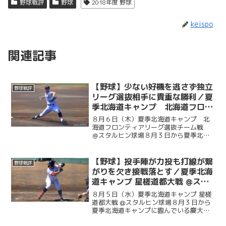
野球戦評
野球
2018年度 野球
keispo
関連記事
【野球】少ない好機を逃さず独立
野球戦評
リーグ選抜相手に貴重な勝利／夏
季北海道キャンプ 北海道フロン
ティアリーグ選抜チーム戦 ＠ス
８月６日（木）夏季北海道キャンプ 北
タルヒン球場
海道フロンティアリーグ選抜チーム戦
＠スタルヒン球場８月３日から夏季北海
道キャンプに臨んでいる慶大。この日は
北海道の独立リーグである北海道フロン
ティアリーグの選抜チームと試合を行っ
【野球】投手陣が力投も打線が繋
野球戦評
た。初回に今津慶介（総４...
がりを欠き接戦落とす／夏季北海
道キャンプ 星槎道都大戦 @スタ
ルヒン球場
８月５日（水）夏季北海道キャンプ 星槎
道都大戦 @スタルヒン球場８月３日から
夏季北海道キャンプに臨んでいる慶大。
この日はキャンプ初試合で星槎道都大戦