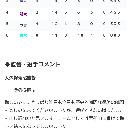
３
慶大
４
１４
９
５
０
０．６４３
４
２
１４
５
６
３
０．４５５
明大
５
１
１２
４
８
０
０．３３３
立大
６
東大
０
１１
０
１０
１
０．０００
◆監督・選手コメント
大久保秀昭監督
――今の心境は
悔しいです。やっぱり昨日も今日も歴史的瞬間な優勝の瞬間
を楽しみに来てくださいましたが、達成できない勝ったこと
を申し訳ないと思います。チームとしては早稲田に負けて悔
しい結末になってしまいました。