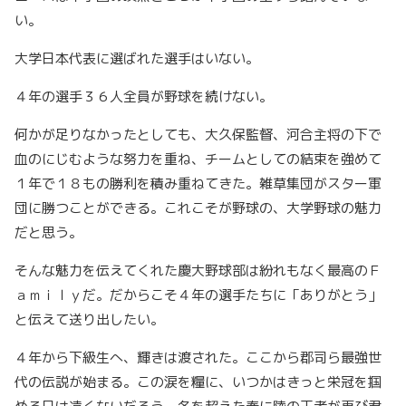
い。
大学日本代表に選ばれた選手はいない。
４年の選手３６人全員が野球を続けない。
何かが足りなかったとしても、大久保監督、河合主将の下で
血のにじむような努力を重ね、チームとしての結束を強めて
１年で１８もの勝利を積み重ねてきた。雑草集団がスター軍
団に勝つことができる。これこそが野球の、大学野球の魅力
だと思う。
そんな魅力を伝えてくれた慶大野球部は紛れもなく最高のＦ
ａｍｉｌｙだ。だからこそ４年の選手たちに「ありがとう」
と伝えて送り出したい。
４年から下級生へ、輝きは渡された。ここから郡司ら最強世
代の伝説が始まる。この涙を糧に、いつかはきっと栄冠を掴