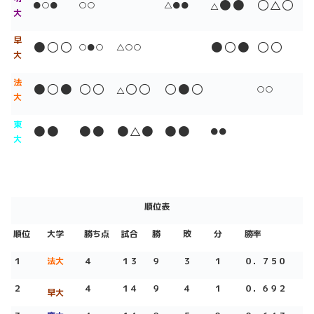
●●
○
○
△
●○●
○○
△●●
△
大
早
●○○
●○●
○○
○●○
△○○
大
法
●○●
○
○
○○
○●○
○○
△
大
東
●●
●●
●
●
●●
△
●●
大
順位表
順位
大学
勝ち点
試合
勝
敗
分
勝率
１
法大
４
１３
９
３
１
０．７５０
２
４
１４
９
４
１
０．６９２
早大