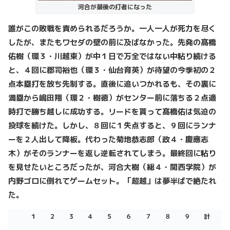
河合が最後の打者になった
誰がこの敗戦を責められるだろうか。一人一人が死力を尽く
したが、またもワセダの壁の前に及ばなかった。先発の髙橋
佑樹（環３・川越東）が中１日で万全ではない中粘り続ける
と、４回に郡司裕也（環３・仙台育英）が待望の今季初の２
点本塁打を放ち先制する。直後に追いつかれるも、その裏に
満塁から嶋田翔（環２・樹徳）がセンター前に落ちる２点適
時打で勝ち越しに成功する。リードを貰って髙橋佑は気迫の
投球を続けた。しかし、８回に１失点すると、９回にランナ
ーを２人出して降板。代わった菊地恭志郎（政４・慶應志
木）がそのランナーを返し逆転されてしまう。最終回に粘り
を見せたいところだったが、河合大樹（総４・関西学院）が
内野ゴロに倒れてゲームセット。「超越」は夢半ばで絶たれ
た。
１
２
３
４
５
６
７
８
９
計