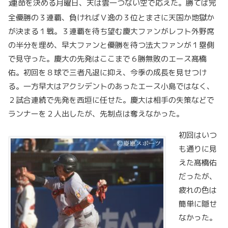
運
命を決める月曜日、天は雲一つない空で応えた。勝てば完
全優勝の３連覇、負ければＶ逸の３位とまさに天国か地獄か
が決まる１戦。３連覇を待ち望む慶大ファンがレフト外野席
の半分を埋め、早大ファンと優勝を待つ法大ファンが１塁側
で見守った。慶大の先発はここまで６勝無敗のエース髙橋
佑。初回を８球で三者凡退に抑え、今季の成長を見せつけ
る。一方早大はアクシデントのあったエース小島ではなく、
２試合連続で先発を西垣に任せた。慶大は相手の失策などで
ランナーを２人出したが、先制点は奪えなかった。
初回はいつ
も通りに見
えた髙橋佑
だったが、
疲れの色は
簡単に隠せ
なかった。