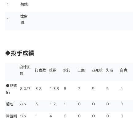
１
菊地
津留
１
﨑
◆投手成績
投球回
打者数
球数
安打
三振
四死球
失点
自責
数
●髙橋
８ 0/3
３８
１３９
８
７
５
５
４
佑
菊地
2/3
３
１２
１
０
０
０
０
津留﨑
1/3
１
４
０
０
０
０
０