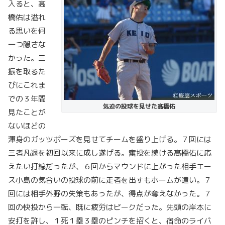
入ると、髙
橋佑は溢れ
る思いを何
一つ隠さな
かった。三
振を取るた
びにこれま
での３年間
気迫の投球を見せた髙橋佑
見たことが
ないほどの
渾身のガッツポーズを見せてチームを盛り上げる。７回には
三者凡退を初回以来に成し遂げる。奮投を続ける髙橋佑に応
えたい打線だったが、６回からマウンドに上がった相手エー
ス小島の気合いの投球の前に走者を出すもホームが遠い。７
回には相手外野の失策もあったが、得点が奪えなかった。７
回の快投から一転、既に疲労はピークだった。先頭の岸本に
安打を許し、１死１塁３塁のピンチを招くと、宿命のライバ