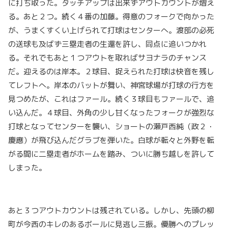
に打ち取った。タッチアップは出来ずアウトカウントが増え
る。あと２つ。続く４番の加藤。得意のフォークで向かった
が、うまくすくい上げられて打球はセンターへ。渡部の必死
の送球も及ばず三塁走者の生還を許し、同点に追いつかれ
る。それでもあと１つアウトを取ればサヨナラのチャンス
だ。迎えるのは岸本。２球目、捉えられた打球は快音を残し
てレフトへ。岸本のバットが舞い、神宮球場が打球の行方を
見つめたが、これはファール。続く３球目もファールで、追
い込んだ。４球目、外角の少し甘くなったフォークが強烈な
打球となってセンターを襲い、ショートの瀬戸西純（政２・
慶應）が飛び込んだグラブを弾いた。白球が転々と外野を転
がる間に二塁走者がホームを踏み、ついに勝ち越しを許して
しまった。
あと３つアウトカウントは残されている。しかし、先頭の柳
町が今西のキレのあるボールに見逃し三振。優勝へのプレッ