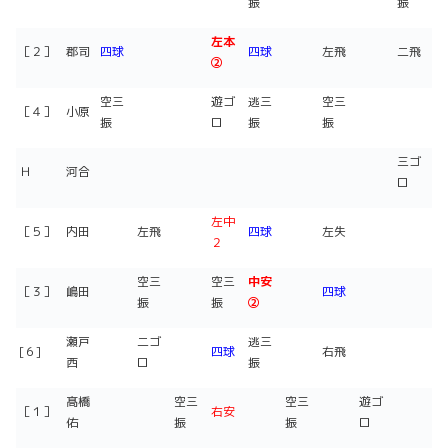
振
振
左本
［２］
郡司
四球
四球
左飛
二飛
②
空三
遊ゴ
逃三
空三
［４］
小原
振
ロ
振
振
三ゴ
Ｈ
河合
ロ
左中
［５］
内田
左飛
四球
左失
２
空三
空三
中安
［３］
嶋田
四球
振
振
②
瀬戸
二ゴ
逃三
[６]
四球
右飛
西
ロ
振
髙橋
空三
空三
遊ゴ
［１］
右安
佑
振
振
ロ