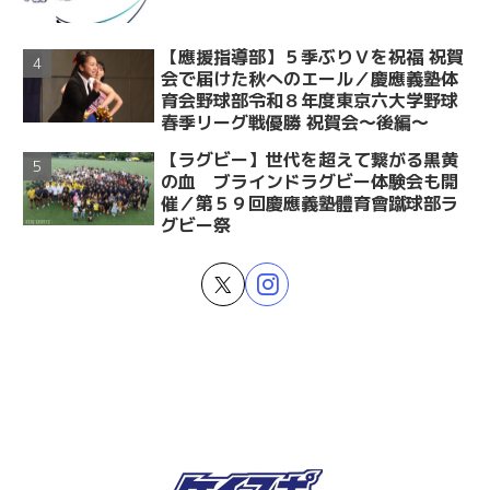
【應援指導部】５季ぶりＶを祝福 祝賀
会で届けた秋へのエール／慶應義塾体
育会野球部令和８年度東京六大学野球
春季リーグ戦優勝 祝賀会～後編～
【ラグビー】世代を超えて繋がる黒黄
の血 ブラインドラグビー体験会も開
催／第５９回慶應義塾體育會蹴球部ラ
グビー祭