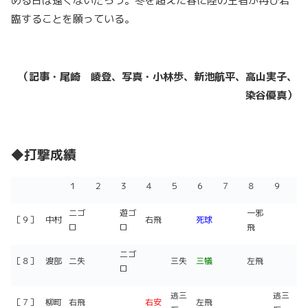
める日は遠くないだろう。冬を超えた春に陸の王者が再び君
臨することを願っている。
（記事・尾崎 崚登、写真・小林歩、新池航平、高山実子、
染谷優真）
◆打撃成績
１
２
３
４
５
６
７
８
９
二ゴ
遊ゴ
一邪
［９］
中村
右飛
死球
ロ
ロ
飛
二ゴ
［８］
渡部
二失
三失
三犠
左飛
ロ
逃三
逃三
［７］
柳町
右飛
右安
左飛