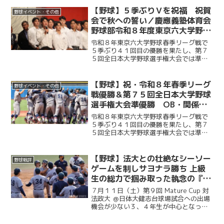
との一戦。２回と４回に先発・沖村要
（商４・慶應）が相手打線に得点を許
【野球】５季ぶりＶを祝福 祝賀
野球イベント・その他
し、２点を追う展開に。そ...
会で秋への誓い／慶應義塾体育会
野球部令和８年度東京六大学野球
春季リーグ戦優勝 祝賀会～前編
令和８年東京六大学野球春季リーグ戦で
～
５季ぶり４１回目の優勝を果たし、第７
５回全日本大学野球選手権大会では準優
勝を成し遂げた慶大。その快挙を祝う祝
賀会が開催され、ＯＢや関係者ら多くの
人が集まり、選手たちの健闘をたたえ
【野球】祝・令和８年春季リーグ
野球イベント・その他
た。前編では、堀井監督の挨...
戦優勝＆第７５回全日本大学野球
選手権大会準優勝 OB・関係者
からのお祝いメッセージ
令和８年東京六大学野球春季リーグ戦で
５季ぶり４１回目の優勝を果たし、第７
５回全日本大学野球選手権大会では準優
勝を成し遂げた慶大。優勝号外発行にあ
たり、慶應義塾体育会野球部OBや関係者
の皆様から、現役選手たちへ温かい祝福
【野球】法大との壮絶なシーソー
野球戦評
のメッセージをお寄せい...
ゲームを制しサヨナラ勝ち 上級
生の総力で掴み取った執念の『一
勝』／第９回MatureCup・法大
７月１１日（土）第９回 Mature Cup 対
戦
法政大 ＠日体大健志台球場試合への出場
機会が少ない３、４年生が中心となって
戦うMature Cup。本大会に出場する慶大
は、法大との一戦に臨んだ。試合は法大