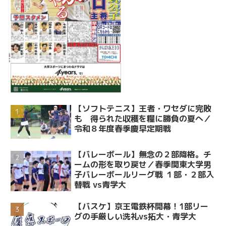
【ソフトテニス】王者・ワセダに完敗
も 得られた収穫を糧に勝負の夏へ／
令和８年度春季慶早定期戦
【バレーボール】無念の２部降格。チ
ームの形を取り戻せ／春季関東大学男
子バレーボールリーグ戦 １部・２部入
替戦 vs青学大
【バスケ】京王電鉄杯開幕！1部リー
グの手厳しい洗礼vs拓大・青学大