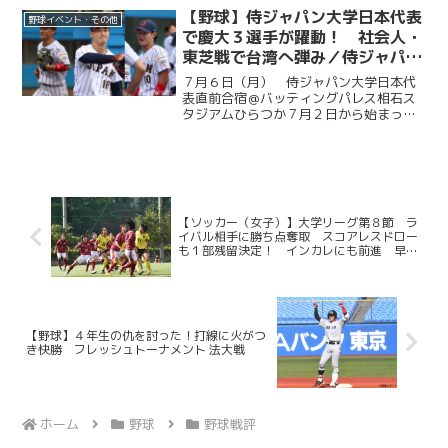
に２度追い付く粘りを見せると、１点ビ...
【野球】侍ジャパン大学日本代表
野球イベント・その他
で慶大３選手が躍動！ 社会人・
東芝戦で台湾へ弾み／侍ジャパン
大学日本代表直前合宿５日目
７月６日（月） 侍ジャパン大学日本代
表直前合宿＠バッティングパレス相石ス
タジアムひらつか７月２日から始まった
侍ジャパン大学代表の直前合宿。慶大か
らは今津慶介（総４・旭川東）、渡辺和
大（商４・高松商業）、林純司（環３・
報徳学園）の３選手が選出...
【ソッカー（女子）】大学リーグ第８節 ラ
イバル相手に勝ち点奪取 スコアレスドロー
も１部残留決定！ インカレにも前進 早大
戦
【野球】４年生の仇を討った！打線に火がつ
き快勝 フレッシュトーナメント 法大戦
ホーム
野球
野球戦評