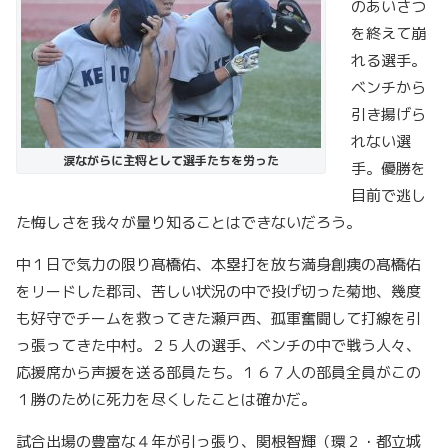
のあいさつ
を終えて崩
れる選手。
ベンチから
引き揚げら
れない選
涙ながらに主将として選手たちを労った
手。優勝を
目前で逃し
た悔しさを我々が量り知ることはできないだろう。
中１日で気力の限り髙橋佑、本塁打を放ち満身創痍の髙橋佑
をリードした郡司、苦しい状況の中で投げ切った菊地、幾度
も好守でチームを救ってきた瀬戸西、孤軍奮闘して打線を引
っ張ってきた中村。２５人の選手、ベンチの中で戦う人々、
応援席から声援を送る部員たち。１６７人の部員全員がこの
１勝のために死力を尽くしたことは確かだ。
試合出場の豊富な４年が引っ張り、関根智輝（環２・都立城