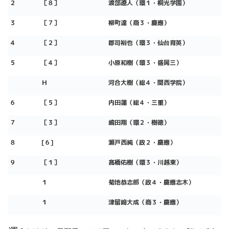
２
［８］
渡部遼人（環１・桐光学園）
３
［７］
柳町達（商３・慶應）
４
［２］
郡司裕也（環３・仙台育英）
５
［４］
小原和樹（環３・盛岡三）
Ｈ
河合大樹（総４・関西学院）
６
［５］
内田蓮（総４・三重）
７
［３］
嶋田翔（環２・樹徳）
８
[
６]
瀬戸西純（政２・慶應）
９
［
１
］
髙橋佑樹（環３・川越東）
１
菊地恭志郎（政４・慶應志木）
１
津留﨑大成（商３・慶應）