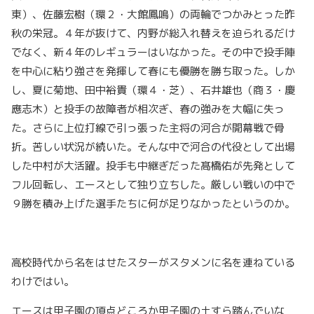
東）、佐藤宏樹（環２・大館鳳鳴）の両輪でつかみとった昨
秋の栄冠。４年が抜けて、内野が総入れ替えを迫られるだけ
でなく、新４年のレギュラーはいなかった。その中で投手陣
を中心に粘り強さを発揮して春にも優勝を勝ち取った。しか
し、夏に菊地、田中裕貴（環４・芝）、石井雄也（商３・慶
應志木）と投手の故障者が相次ぎ、春の強みを大幅に失っ
た。さらに上位打線で引っ張った主将の河合が開幕戦で骨
折。苦しい状況が続いた。そんな中で河合の代役として出場
した中村が大活躍。投手も中継ぎだった髙橋佑が先発として
フル回転し、エースとして独り立ちした。厳しい戦いの中で
９勝を積み上げた選手たちに何が足りなかったというのか。
高校時代から名をはせたスターがスタメンに名を連ねている
わけではい。
エースは甲子園の頂点どころか甲子園の土すら踏んでいな