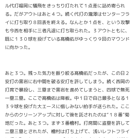
ル代打福岡に犠飛をきっちり打たれて１点差に詰め寄られ
る。だがアウトはあと４つ。続く代打の瀧澤はセンターフラ
イに打ち取り８回表を終える。なんとか１点を、という攻撃
も今西を相手に三者凡退に打ち取られた。３アウトともに、
既に１３０球を投げている髙橋佑がゆっくり９回のマウンド
に向かった。
あと３つ。残った気力を振り絞る髙橋佑だったが、この日２
安打の黒岩に右中間を破る安打を許してしまう。続く西岡の
打席で暴投し、三塁まで黒岩を進めてしまうと、四球で無死
一塁三塁。ここで髙橋佑は降板。中１日で自己最多となる１
３９球を投げた大エースに惜しみない拍手が送られた。ここ
からのクリーンアップに対して後を託されたのは“１８番”菊
地だった。あと３つ。まず３番檜村。打席間に盗塁を許して
二塁三塁とされたが、檜村は打ち上げて、浅いレフトフライ