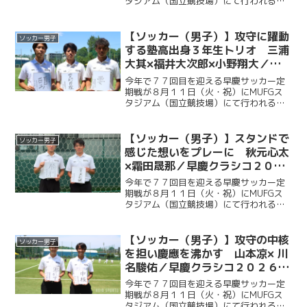
タジアム（国立競技場）にて行われる。
ソッカー部（男子）は昨年に続く早慶戦
連覇目指し、２年ぶりに国立競技場のピ
ッチに立つ。今回ケイスポでは選手だけ
【ソッカー（男子）】攻守に躍動
ソッカー男子
ではなく、グラウンドマ...
する塾高出身３年生トリオ 三浦
大其×福井大次郎×小野翔大／早
慶クラシコ２０２６直前企画第４
今年で７７回目を迎える早慶サッカー定
弾
期戦が８月１１日（火・祝）にMUFGス
タジアム（国立競技場）にて行われる。
ソッカー部（男子）は昨年に続く早慶戦
連覇を目指し、２年ぶりに国立競技場の
ピッチに立つ。今回ケイスポでは選手だ
【ソッカー（男子）】スタンドで
ソッカー男子
けではなく、グラウンド...
感じた想いをプレーに 秋元心太
×霜田晟那／早慶クラシコ２０２
６直前企画第３弾
今年で７７回目を迎える早慶サッカー定
期戦が８月１１日（火・祝）にMUFGス
タジアム（国立競技場）にて行われる。
ソッカー部（男子）は昨年に続く早慶戦
連覇目指し、２年ぶりに国立競技場のピ
ッチに立つ。今回ケイスポでは選手だけ
【ソッカー（男子）】攻守の中核
ソッカー男子
ではなく、グラウンドマ...
を担い慶應を沸かす 山本凉× 川
名駿佑／早慶クラシコ２０２６直
前企画第２弾
今年で７７回目を迎える早慶サッカー定
期戦が８月１１日（火・祝）にMUFGス
タジアム（国立競技場）にて行われる。