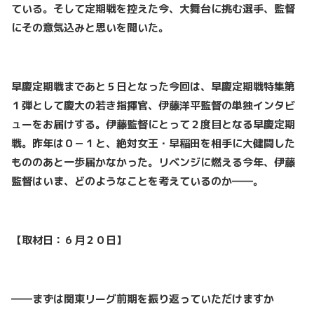
ている。そして定期戦を控えた今、大舞台に挑む選手、監督
にその意気込みと思いを聞いた。
早慶定期戦まであと５日となった今回は、早慶定期戦特集第
１弾として慶大の若き指揮官、伊藤洋平監督の単独インタビ
ューをお届けする。伊藤監督にとって２度目となる早慶定期
戦。昨年は０－１と、絶対女王・早稲田を相手に大健闘した
もののあと一歩届かなかった。リベンジに燃える今年、伊藤
監督はいま、どのようなことを考えているのか――。
【取材日：６月２０日】
――まずは関東リーグ前期を振り返っていただけますか