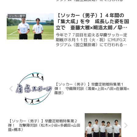
ソッカー部（男子）は昨年に続く早慶戦
連覇目指し、２年ぶりに国立競技場のピ
ッチに立つ。今回ケイスポでは選手だけ
【ソッカー（男子）】４年間の
ソッカー男子
ではなく、グラウンドマ...
「集大成」を今 成長した姿を国
立で 斎藤大雅×朔浩太朗／早慶
クラシコ２０２６直前企画第１弾
今年で７７回目を迎える早慶サッカー定
期戦が８月１１日（火・祝）にMUFGス
タジアム（国立競技場）にて行われる。
ソッカー部（男子）は昨年に続く早慶戦
連覇目指し、２年ぶりに国立競技場のピ
ッチに立つ。今回ケイスポでは選手だけ
ではなく、グラウンドマ...
【ソッカー（男子）】早慶定期戦特集第１
弾！ 守備陣対談（鴻巣×上田×八田×佐藤海×
篠原）
【ソッカー（男子）】早慶定期戦特集第２
弾！ 攻撃陣対談（松木×小谷×多嶋田×山田
盛×橋本）