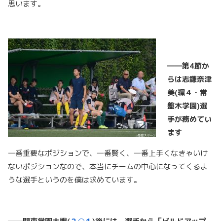
思います。
――第4
節か
らは志鎌奈津
美(
環４・常
盤木学園)
選
手が務めてい
ます
一番重要なポジションで、一番賢く、一番上手くなきゃいけ
ないポジションなので、本当にチームの中心になってくるよ
うな選手というのを僕は求めています。