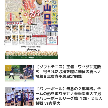
【ソフトテニス】王者・ワセダに完敗
も 得られた収穫を糧に勝負の夏へ／
令和８年度春季慶早定期戦
【バレーボール】無念の２部降格。チ
ームの形を取り戻せ／春季関東大学男
子バレーボールリーグ戦 １部・２部入
替戦 vs青学大