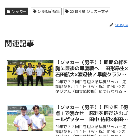
ソッカー
定期戦前特集
2018年度 ソッカー女子
keispo
関連記事
【ソッカー（男子）】同期の絆を
ソッカー男子
胸に最後の早慶戦へ 田形昂生×
石田航大×渡辺快／早慶クラシコ
２０２６直前企画第６弾
今年で７７回目を迎える早慶サッカー定
期戦が８月１１日（火・祝）にMUFGス
タジアム（国立競技場）にて行われる。
ソッカー部（男子）は昨年に続く早慶戦
連覇目指し、２年ぶりに国立競技場のピ
ッチに立つ。今回ケイスポでは選手だけ
【ソッカー（男子）】国立を「得
ソッカー男子
ではなく、グラウンドマ...
点」で沸かせ 勝利を呼び込むゴ
ールゲッター 田中 佑紀×米田壮
志／早慶クラシコ２０２６直前企
今年で７７回目を迎える早慶サッカー定
画第５弾
期戦が８月１１日（火・祝）にMUFGス