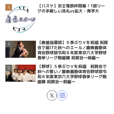
【バスケ】京王電鉄杯開幕！1部リー
グの手厳しい洗礼vs拓大・青学大
【應援指導部】５季ぶりＶを祝福 祝賀
会で届けた秋へのエール／慶應義塾体
育会野球部令和８年度東京六大学野球
春季リーグ戦優勝 祝賀会～後編～
【野球】５季ぶりＶを祝福 祝賀会で
秋への誓い／慶應義塾体育会野球部令
和８年度東京六大学野球春季リーグ戦
優勝 祝賀会～前編～