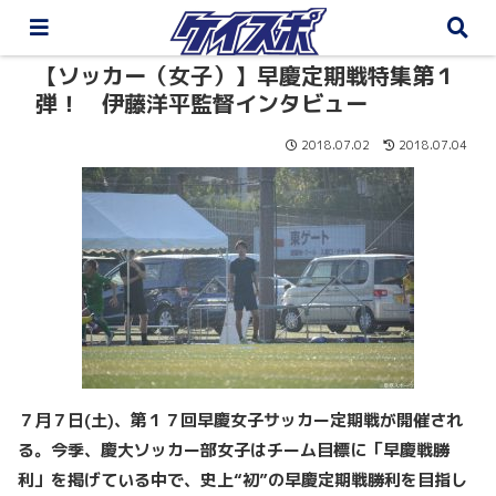
【ソッカー（女子）】早慶定期戦特集第１
弾！ 伊藤洋平監督インタビュー
2018.07.02
2018.07.04
７月７日(
土)
、第１７回早慶女子サッカー定期戦が開催され
る。今季、慶大ソッカー部女子はチーム目標に「早慶戦勝
利」を掲げている中で、史上“初”の早慶定期戦勝利を目指し