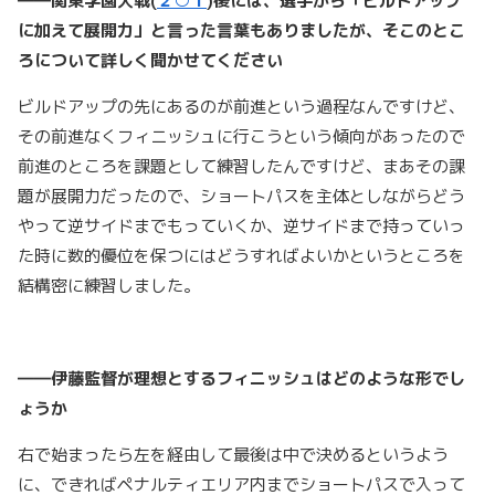
――関東学園大戦(
２○１
)
後には、選手から「ビルドアップ
に加えて展開力」と言った言葉もありましたが、そこのとこ
ろについて詳しく聞かせてください
ビルドアップの先にあるのが前進という過程なんですけど、
その前進なくフィニッシュに行こうという傾向があったので
前進のところを課題として練習したんですけど、まあその課
題が展開力だったので、ショートパスを主体としながらどう
やって逆サイドまでもっていくか、逆サイドまで持っていっ
た時に数的優位を保つにはどうすればよいかというところを
結構密に練習しました。
――伊藤監督が理想とするフィニッシュはどのような形でし
ょうか
右で始まったら左を経由して最後は中で決めるというよう
に、できればペナルティエリア内までショートパスで入って