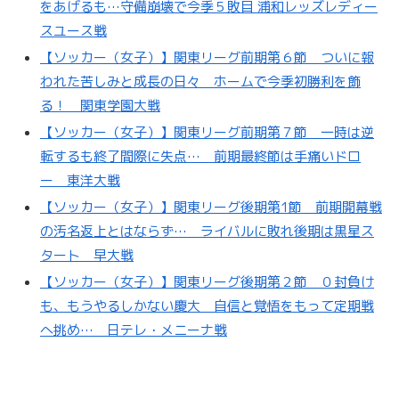
をあげるも…守備崩壊で今季５敗目 浦和レッズレディー
スユース戦
【ソッカー（女子）】関東リーグ前期第６節 ついに報
われた苦しみと成長の日々 ホームで今季初勝利を飾
る！ 関東学園大戦
【ソッカー（女子）】関東リーグ前期第７節 一時は逆
転するも終了間際に失点… 前期最終節は手痛いドロ
ー 東洋大戦
【ソッカー（女子）】関東リーグ後期第1節 前期開幕戦
の汚名返上とはならず… ライバルに敗れ後期は黒星ス
タート 早大戦
【ソッカー（女子）】関東リーグ後期第２節 ０封負け
も、もうやるしかない慶大 自信と覚悟をもって定期戦
へ挑め… 日テレ・メニーナ戦