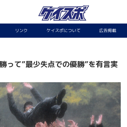
リンク
ケイスポについて
広告掲載
勝って”最少失点での優勝”を有言実