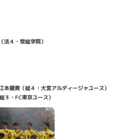
舜（法４・常総学院）
 江本優貴（総４・大宮アルディージャユース）
総３・FC東京ユース）