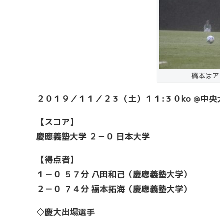
橋本はア
２０１９／１１／２３（土）１１:３０ko @中
【スコア】
慶應義塾大学 ２－０ 日本大学
【得点者】
１－０ ５７分 八田和己（慶應義塾大学）
２－０ ７４分 福本拓海（慶應義塾大学）
◇慶大出場選手