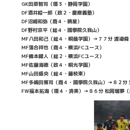
GK田原智司（環３・静岡学園）
DF酒井綜一郎（政２・慶應義塾）
DF沼崎和弥（商４・暁星）
DF野村京平（総４・國學院久我山）
MF八田和己（総４・桐蔭学園）→７７分 渡邉
MF落合祥也（商４・横浜FCユース）
MF橋本健人（総２・横浜FCユース）
MF佐藤海徳（政４・桐光学園）
MF山田盛央（総４・藤枝東）
MF多嶋田雅司（商４・國學院久我山）→８２分
FW福本拓海（環４・済美）→８６分 松岡瑠夢（