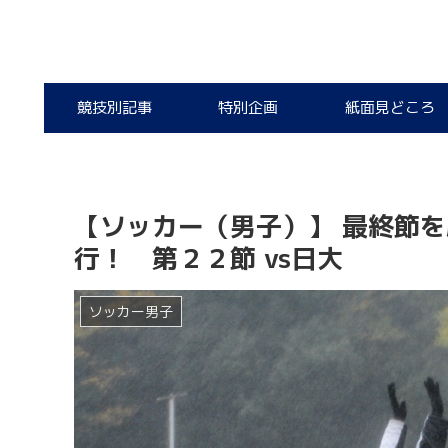
競技別記事
特別企画
紙面見どころ
【ソッカー（男子）】 最終節を
行！ 第２２節 vs日大
ソッカー男子