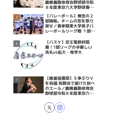
慶應義塾体育会野球部令和
８年度東京六大学野球春季
リーグ戦優勝 祝賀会～前編
【バレーボール】無念の２
～
部降格。チームの形を取り
戻せ／春季関東大学男子バ
レーボールリーグ戦 １部・
２部入替戦 vs青学大
【バスケ】京王電鉄杯開
幕！1部リーグの手厳しい
洗礼vs拓大・青学大
【應援指導部】５季ぶりＶ
を祝福 祝賀会で届けた秋へ
のエール／慶應義塾体育会
野球部令和８年度東京六大
学野球春季リーグ戦優勝 祝
賀会～後編～