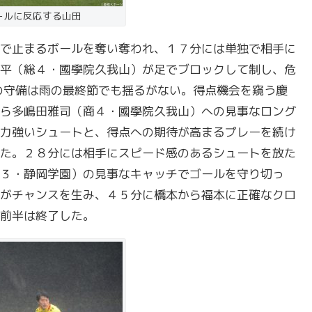
ールに反応する山田
で止まるボールを奪い奪われ、１７分には単独で相手に
平（総４・國學院久我山）が足でブロックして制し、危
の守備は雨の最終節でも揺るがない。得点機会を窺う慶
ら多嶋田雅司（商４・國學院久我山）への見事なロング
力強いシュートと、得点への期待が高まるプレーを続け
た。２８分には相手にスピード感のあるシュートを放た
３・静岡学園）の見事なキャッチでゴールを守り切っ
がチャンスを生み、４５分に橋本から福本に正確なクロ
前半は終了した。