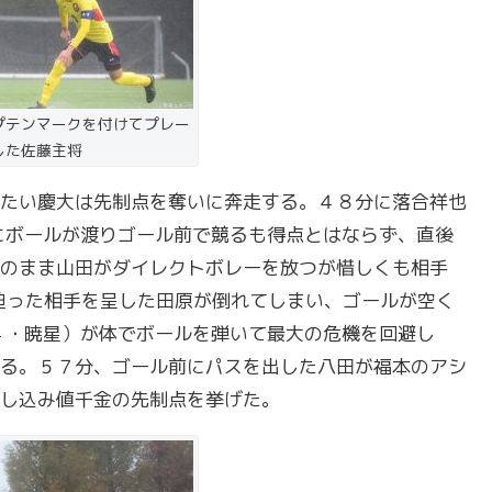
プテンマークを付けてプレー
した佐藤主将
たい慶大は先制点を奪いに奔走する。４８分に落合祥也
にボールが渡りゴール前で競るも得点とはならず、直後
のまま山田がダイレクトボレーを放つが惜しくも相手
迫った相手を呈した田原が倒れてしまい、ゴールが空く
４・暁星）が体でボールを弾いて最大の危機を回避し
る。５７分、ゴール前にパスを出した八田が福本のアシ
し込み値千金の先制点を挙げた。