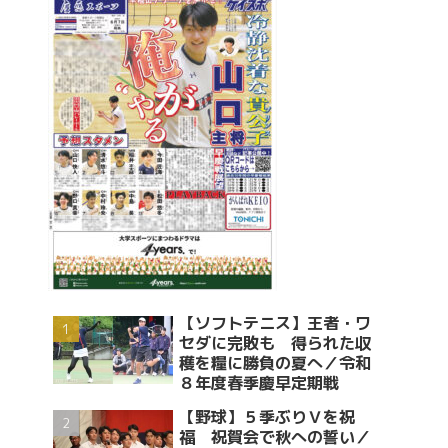
【ソフトテニス】王者・ワ
セダに完敗も 得られた収
穫を糧に勝負の夏へ／令和
８年度春季慶早定期戦
【野球】５季ぶりＶを祝
福 祝賀会で秋への誓い／