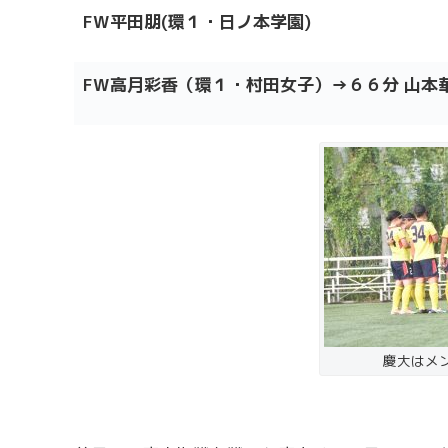
FW平田朋(環１・日ノ本学園)
FW高月彩香（環１・村田女子）→６６分 山本華
慶大はメ