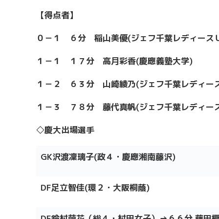
【得点者】
０－１ ６分 稲山美優(ジェフ千葉レディースＵ
１－１ １７分 高月彩香(慶應義塾大学)
１－２ ６３分 山崎綾乃(ジェフ千葉レディー
１－３ ７８分 藤代真帆(ジェフ千葉レディー
◇慶大出場選手
GK沢渡凜璃子(政４・慶應湘南藤沢)
DF足立智佳(環２・大阪桐蔭)
DF鈴村萌花（総４・村田女子）→６６分 藤田椰也