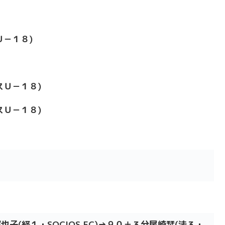
－１８)
スＵ－１８)
スＵ－１８)
子(経１・SOCIOS.FC)→９０＋３分尾崎栞(法３・