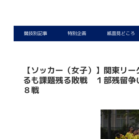
競技別記事
特別企画
紙面見どころ
【ソッカー（女子）】関東リー
るも課題残る敗戦 １部残留争
８戦