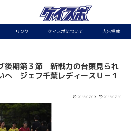
リンク
ケイスポについて
広告掲載
グ後期第３節 新戦力の台頭見られ
いへ ジェフ千葉レディースＵ－１
2018.07.09
2018.07.10