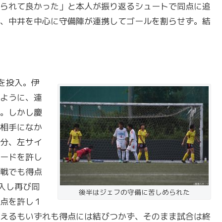
られて良かった」と本人が振り返るシュートで同点に追
、中井を中心に守備陣が連携してゴールを割らせず。結
を投入。伊
ように、連
。しかし慶
相手になか
分、左サイ
ードを許し
戦でも得点
入し再び同
後半はジェフの守備に苦しめられた
点を許し１
えるもいずれも得点には結びつかず、そのまま試合は終