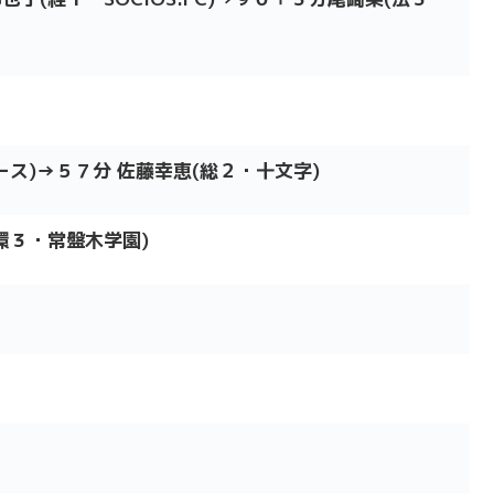
ース)→５７分 佐藤幸恵(総２・十文字)
環３・常盤木学園)