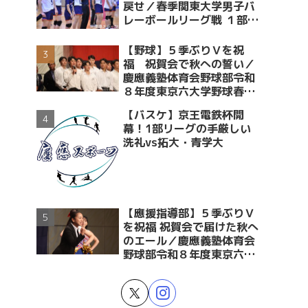
戻せ／春季関東大学男子バ
レーボールリーグ戦 １部・
２部入替戦 vs青学大
【野球】５季ぶりＶを祝
福 祝賀会で秋への誓い／
慶應義塾体育会野球部令和
８年度東京六大学野球春季
リーグ戦優勝 祝賀会～前編
【バスケ】京王電鉄杯開
～
幕！1部リーグの手厳しい
洗礼vs拓大・青学大
【應援指導部】５季ぶりＶ
を祝福 祝賀会で届けた秋へ
のエール／慶應義塾体育会
野球部令和８年度東京六大
学野球春季リーグ戦優勝 祝
賀会～後編～