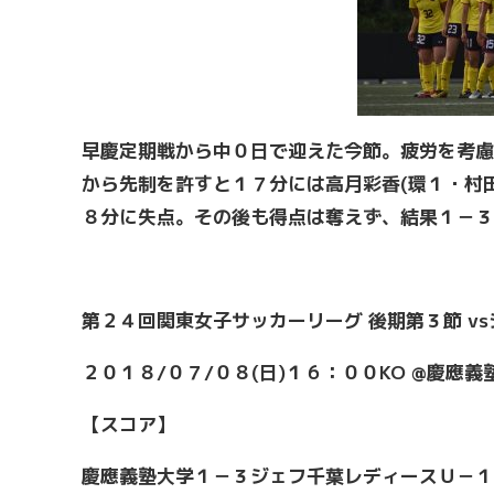
早慶定期戦から中０日で迎えた今節。疲労を考慮
から先制を許すと１７分には高月彩香(環１・村
８分に失点。その後も得点は奪えず、結果１－３
第２４回関東女子サッカーリーグ 後期第３節 v
２０１８/０７/０８(日)１６：００KO @慶應
【スコア】
慶應義塾大学１－３ジェフ千葉レディースＵ－１