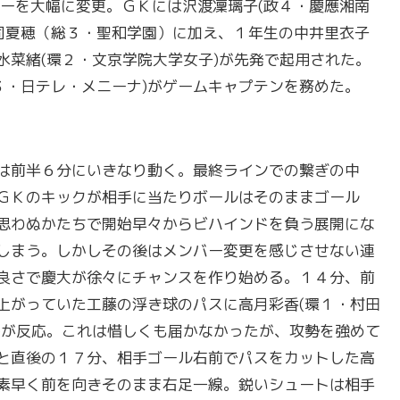
ーを大幅に変更。ＧＫには沢渡凜璃子(政４・慶應湘南
司夏穂（総３・聖和学園）に加え、１年生の中井里衣子
水菜緒(環２・文京学院大学女子)が先発で起用された。
３・日テレ・メニーナ)がゲームキャプテンを務めた。
は前半６分にいきなり動く。最終ラインでの繋ぎの中
ＧＫのキックが相手に当たりボールはそのままゴール
思わぬかたちで開始早々からビハインドを負う展開にな
しまう。しかしその後はメンバー変更を感じさせない連
良さで慶大が徐々にチャンスを作り始める。１４分、前
上がっていた工藤の浮き球のパスに高月彩香(環１・村田
)が反応。これは惜しくも届かなかったが、攻勢を強めて
と直後の１７分、相手ゴール右前でパスをカットした高
素早く前を向きそのまま右足一線。鋭いシュートは相手