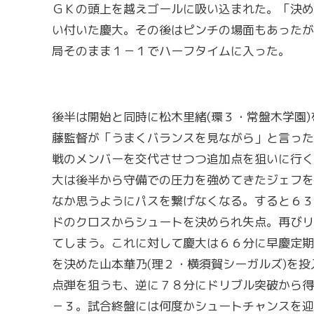
ＧＫの頭上を越えゴールに吸い込まれた。「決め
い付いた慶大。その後はピンチの場面もあったが
局そのまま１－１でハーフタイムに入った。
後半は開始と同時に松木里緒(環３・常盤木学園)
藤監督が「うまくバランスを見ながら」と言った
戦のメンバーを交代させつつ追加点を狙いに行く
大は後半から守備での圧力を強めてきたジェフを
なか思うようにパスを繋げなくなる。すると６３
ドのクロスからシュートを決められ失点。再びリ
てしまう。これに対して慶大は６６分に早慶定期
を決めた山本華乃(理２・横須賀シーガルズ)を投
点弾を狙うも、逆に７８分にドリブル突破から得
－３。試合終盤には何度かシュートチャンスを迎