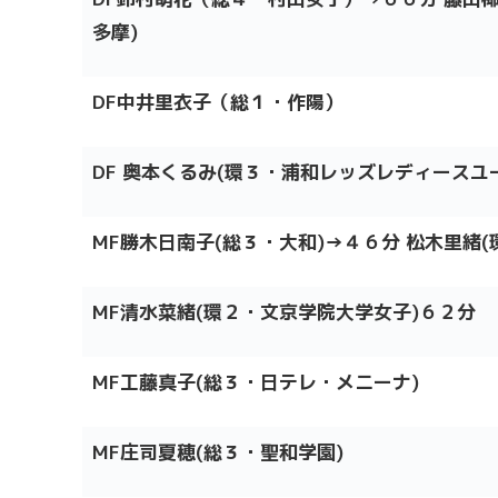
多摩)
DF中井里衣子（総１・作陽）
DF 奥本くるみ(環３・浦和レッズレディースユ
MF勝木日南子(総３・大和)→４６分 松木里緒(
MF清水菜緒(環２・文京学院大学女子)６２分
MF工藤真子(総３・日テレ・メニーナ)
MF庄司夏穂(総３・聖和学園)