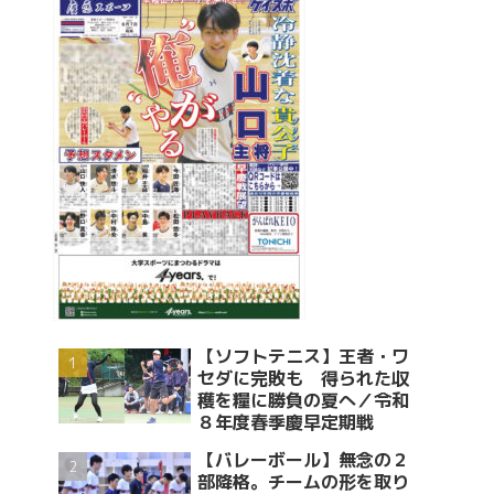
【ソフトテニス】王者・ワ
セダに完敗も 得られた収
穫を糧に勝負の夏へ／令和
８年度春季慶早定期戦
【バレーボール】無念の２
部降格。チームの形を取り