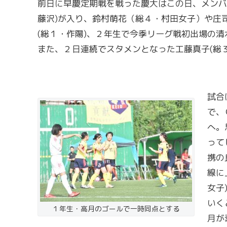
前日に早慶定期戦を戦った慶大はこの日、メンバ
藤沢)が入り、鈴村萌花（総４・村田女子）や庄
(総１・作陽)、２年生で今季リーグ戦初出場の清
また、２日連続でスタメンとなった工藤真子(総
試合
で、
へ。
って
携の
線に
女子
いく
１年生・高月のゴールで一時同点とする
月が