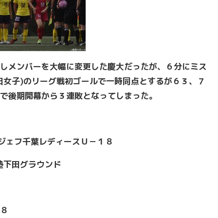
しメンバーを大幅に変更した慶大だったが、６分にミス
田女子)のリーグ戦初ゴールで一時同点とするが６３、７
で後期開幕から３連敗となってしまった。
sジェフ千葉レディースＵ－１８
義塾下田グラウンド
８