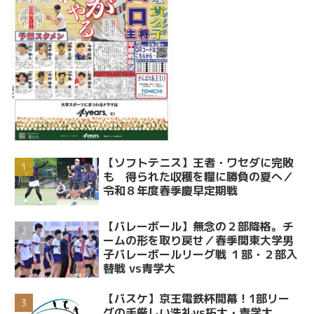
【ソフトテニス】王者・ワセダに完敗
も 得られた収穫を糧に勝負の夏へ／
令和８年度春季慶早定期戦
【バレーボール】無念の２部降格。チ
ームの形を取り戻せ／春季関東大学男
子バレーボールリーグ戦 １部・２部入
替戦 vs青学大
【バスケ】京王電鉄杯開幕！1部リー
グの手厳しい洗礼vs拓大・青学大