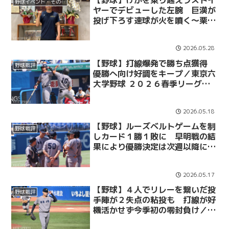
【野球】けがを乗り越えラストイ
野球イベント・その他
ヤーでデビューした左腕 巨漢が
投げ下ろす速球が火を噴く～栗林
兼吾～／春季早慶戦直前インタビ
ュー
2026.05.28
【野球】打線爆発で勝ち点獲得
野球戦評
優勝へ向け好調をキープ／東京六
大学野球 ２０２６春季リーグ
戦 法大３回戦 ＠明治神宮野球
場
2026.05.18
【野球】ルーズベルトゲームを制
野球戦評
しカード１勝１敗に 早明戦の結
果により優勝決定は次週以降に持
ち越し／東京六大学野球 ２０２
６春季リーグ戦 法大２回戦 ＠
2026.05.17
明治神宮野球場
【野球】４人でリレーを繋いだ投
野球戦評
手陣が２失点の粘投も 打線が好
機活かせず今季初の零封負け／東
京六大学野球 ２０２６春季リー