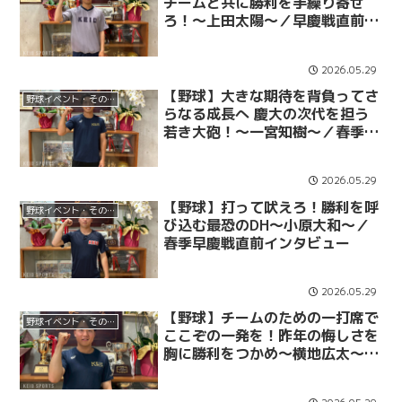
チームと共に勝利を手繰り寄せ
ろ！～上田太陽～／早慶戦直前イ
ンタビュー
2026.05.29
【野球】大きな期待を背負ってさ
野球イベント・その他
らなる成長へ 慶大の次代を担う
若き大砲！～一宮知樹～／春季早
慶戦直前インタビュー
2026.05.29
【野球】打って吠えろ！勝利を呼
野球イベント・その他
び込む最恐のDH～小原大和～／
春季早慶戦直前インタビュー
2026.05.29
【野球】チームのための一打席で
野球イベント・その他
ここぞの一発を！昨年の悔しさを
胸に勝利をつかめ～横地広太～／
春季早慶戦直前インタビュー