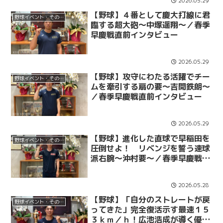
2026.05.29
【野球】４番として慶大打線に君
野球イベント・その他
臨する超大砲～中塚遥翔～／春季
早慶戦直前インタビュー
2026.05.29
【野球】攻守にわたる活躍でチー
野球イベント・その他
ムを牽引する扇の要～吉開鉄朗～
／春季早慶戦直前インタビュー
2026.05.29
【野球】進化した直球で早稲田を
野球イベント・その他
圧倒せよ！ リベンジを誓う速球
派右腕～沖村要～／春季早慶戦直
前インタビュー
2026.05.28
【野球】「自分のストレートが戻
野球イベント・その他
ってきた」完全復活示す最速１５
３ｋｍ／ｈ！広池浩成が導く優勝