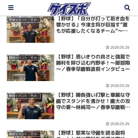
【野球】「自分が打って若き血を
野球イベント・その他
響かせる」今津主将が目指す“誰
もが応援したくなるチーム”～今
津慶介～／春季早慶戦直前インタ
ビュー
2026.05.29
【野球】思いきりの良さと強肩で
野球イベント・その他
勝利を呼び込む内野手！～服部翔
～／春季早慶戦直前インタビュー
2026.05.29
【野球】勝負強い打撃と華麗な守
野球イベント・その他
備でスタンドを沸かせ！慶大の攻
守の要～林純司～／春季早慶戦直
前インタビュー
2026.05.29
【野球】堅実な守備を誇る副将
野球イベント・その他