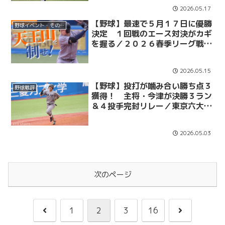
グ戦 法大１回戦 ＠明治神宮野
2026.05.17
球場
【野球】最速で５月１７日に優勝
野球イベント・その他
決定 １回戦のエース対決がカギ
を握る／２０２６春季リーグ戦
法大戦展望
2026.05.15
【野球】投打が噛み合い勝ち点３
野球戦評
獲得！ 主将・今津が決勝３ラン
＆４投手完封リレー／東京六大学
野球２０２６春季リーグ戦 東大
２回戦 ＠明治神宮野球場
2026.05.03
次のページ
前
次
1
2
3
16