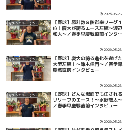
への軌跡～広池浩成～／春季早慶
戦直前インタビュー
2026.05.28
【野球】勝利数＆防御率リーグ１
野球イベント・その他
位！慶大が誇るエース左腕～渡辺
和大～／春季早慶戦直前インタビ
ュー
2026.05.28
【野球】慶大の誇る進化を遂げた
野球イベント・その他
大型左腕！～鈴木佳門～／春季早
慶戦直前インタビュー
2026.05.28
【野球】どんな場面でも任される
野球イベント・その他
リリーフのエース！～水野敬太～
／春季早慶戦直前インタビュー
2026.05.28