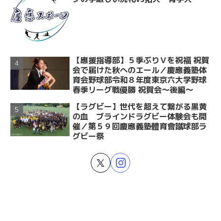
【應援指導部】５季ぶりＶを祝福 祝賀
会で届けた秋へのエール／慶應義塾体
育会野球部令和８年度東京六大学野球
春季リーグ戦優勝 祝賀会～後編～
【ラグビー】世代を超えて繋がる黒黄
の血 ブラインドラグビー体験会も開
催／第５９回慶應義塾體育會蹴球部ラ
グビー祭