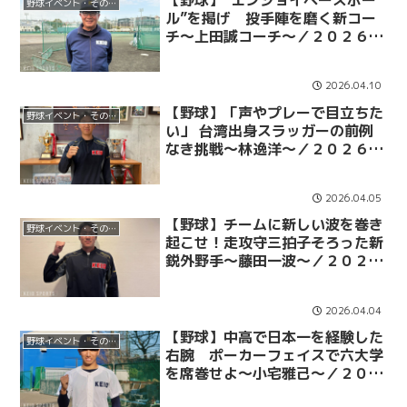
【野球】“エンジョイベースボー
野球イベント・その他
ル”を掲げ 投手陣を磨く新コー
チ～上田誠コーチ～／２０２６春
季リーグ戦開幕前首脳陣インタビ
ュー 第１弾
2026.04.10
【野球】「声やプレーで目立ちた
野球イベント・その他
い」 台湾出身スラッガーの前例
なき挑戦～林逸洋～／２０２６新
入生インタビュー 第３弾
2026.04.05
【野球】チームに新しい波を巻き
野球イベント・その他
起こせ！走攻守三拍子そろった新
鋭外野手～藤田一波～／２０２６
新入生インタビュー 第２弾
2026.04.04
【野球】中高で日本一を経験した
野球イベント・その他
右腕 ポーカーフェイスで六大学
を席巻せよ～小宅雅己～／２０２
６新入生インタビュー 第１弾