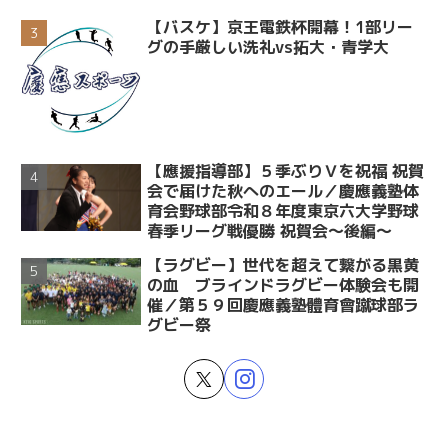
【バスケ】京王電鉄杯開幕！1部リー
グの手厳しい洗礼vs拓大・青学大
【應援指導部】５季ぶりＶを祝福 祝賀
会で届けた秋へのエール／慶應義塾体
育会野球部令和８年度東京六大学野球
春季リーグ戦優勝 祝賀会～後編～
【ラグビー】世代を超えて繋がる黒黄
の血 ブラインドラグビー体験会も開
催／第５９回慶應義塾體育會蹴球部ラ
グビー祭