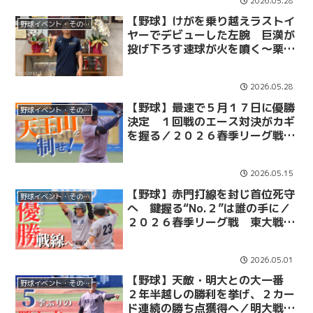
2026.05.28
【野球】けがを乗り越えラストイ
野球イベント・その他
ヤーでデビューした左腕 巨漢が
投げ下ろす速球が火を噴く～栗林
兼吾～／春季早慶戦直前インタビ
ュー
2026.05.28
【野球】最速で５月１７日に優勝
野球イベント・その他
決定 １回戦のエース対決がカギ
を握る／２０２６春季リーグ戦
法大戦展望
2026.05.15
【野球】赤門打線を封じ首位死守
野球イベント・その他
へ 鍵握る“No.２”は誰の手に／
２０２６春季リーグ戦 東大戦展
望
2026.05.01
【野球】天敵・明大との大一番
野球イベント・その他
２年半越しの勝利を挙げ、２カー
ド連続の勝ち点獲得へ／明大戦展