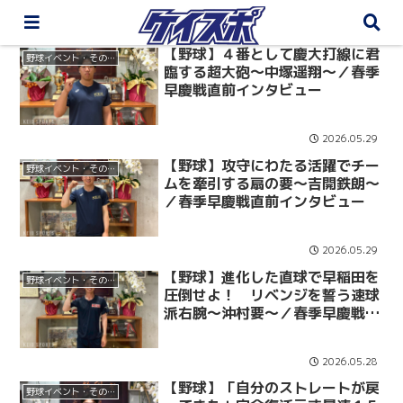
【野球】４番として慶大打線に君
野球イベント・その他
臨する超大砲～中塚遥翔～／春季
早慶戦直前インタビュー
2026.05.29
【野球】攻守にわたる活躍でチー
野球イベント・その他
ムを牽引する扇の要～吉開鉄朗～
／春季早慶戦直前インタビュー
2026.05.29
【野球】進化した直球で早稲田を
野球イベント・その他
圧倒せよ！ リベンジを誓う速球
派右腕～沖村要～／春季早慶戦直
前インタビュー
2026.05.28
【野球】「自分のストレートが戻
野球イベント・その他