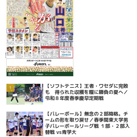
【ソフトテニス】王者・ワセダに完敗
も 得られた収穫を糧に勝負の夏へ／
令和８年度春季慶早定期戦
【バレーボール】無念の２部降格。チ
ームの形を取り戻せ／春季関東大学男
子バレーボールリーグ戦 １部・２部入
替戦 vs青学大