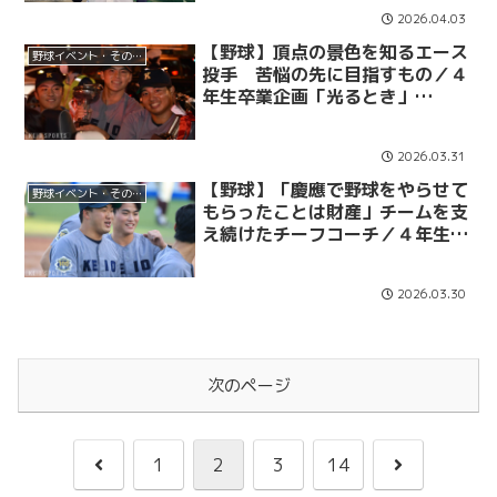
2026.04.03
【野球】頂点の景色を知るエース
野球イベント・その他
投手 苦悩の先に目指すもの／４
年生卒業企画「光るとき」
No.77・外丸東眞（野球部）
2026.03.31
【野球】「慶應で野球をやらせて
野球イベント・その他
もらったことは財産」チームを支
え続けたチーフコーチ／４年生卒
業企画「光るとき」 No.73・金
岡優仁（野球部）
2026.03.30
次のページ
前
次
1
2
3
14