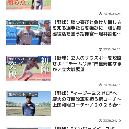
望
2026.04.24
【野球】勝つ喜びと負けた悔しさ
野球イベント・その他
を知る選手たちを強みに 強い慶
應復活を誓う指揮官～堀井哲也監
督～／２０２６春季リーグ戦開幕
前首脳陣インタビュー 第３弾
2026.04.11
【野球】立大のサウスポーを攻略
野球イベント・その他
せよ！“チーム今津”白星発進なる
か／立大戦展望
2026.04.11
【野球】“イージーミスゼロ”へ
野球イベント・その他
慶大の守備改革を担う新コーチ～
上田和明コーチ～／２０２６春季
リーグ戦開幕前首脳陣インタビュ
ー 第２弾
2026.04.10