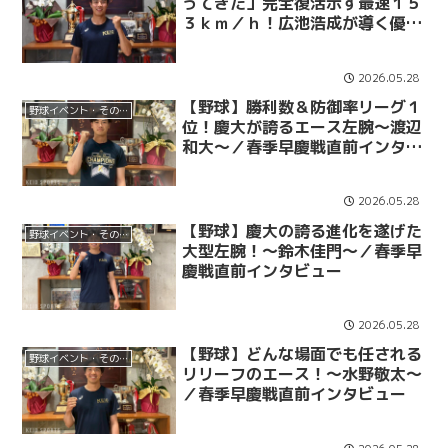
ってきた」完全復活示す最速１５
３ｋｍ／ｈ！広池浩成が導く優勝
への軌跡～広池浩成～／春季早慶
戦直前インタビュー
2026.05.28
【野球】勝利数＆防御率リーグ１
野球イベント・その他
位！慶大が誇るエース左腕～渡辺
和大～／春季早慶戦直前インタビ
ュー
2026.05.28
【野球】慶大の誇る進化を遂げた
野球イベント・その他
大型左腕！～鈴木佳門～／春季早
慶戦直前インタビュー
2026.05.28
【野球】どんな場面でも任される
野球イベント・その他
リリーフのエース！～水野敬太～
／春季早慶戦直前インタビュー